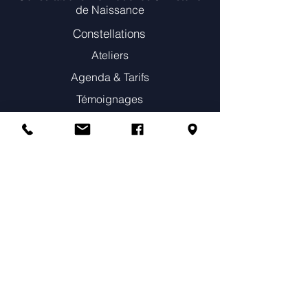
de Naissance
Constellations
Ateliers
Agenda & Tarifs
Témoignages
Annuaire des praticiens constellations
Boutique en ligne
Prendre un rendez-vous individuel
RÉSEAUX