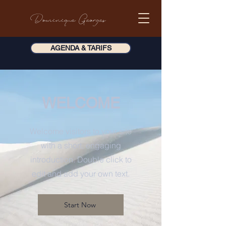
Dominique Georges
AGENDA & TARIFS
WELCOME
Welcome visitors to your site
with a short, engaging
introduction. Double click to
edit and add your own text.
Start Now