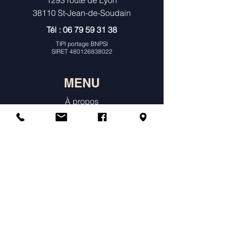
1293 route de Lyon
38110 St-Jean-de-Soudain
Tél :
06 79 59 31 38
TIPI portage BNPSI
SIRET
480126838022
MENU
À propos
Consultations Individuelles & Histoire
de Naissance
Constellations
Ateliers
Agenda & Tarifs
Témoignages
Annuaire des praticiens constellations
Boutique en ligne