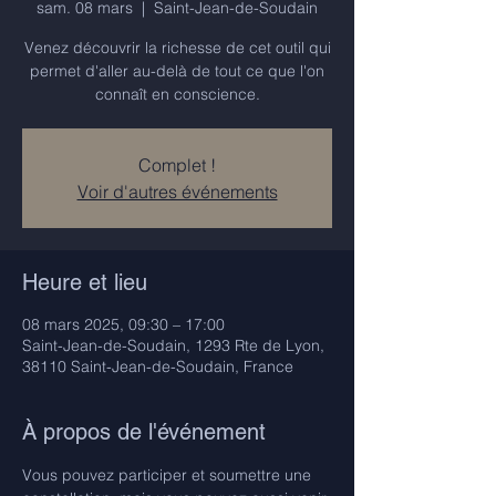
sam. 08 mars
  |  
Saint-Jean-de-Soudain
Venez découvrir la richesse de cet outil qui
permet d'aller au-delà de tout ce que l'on
connaît en conscience.
Complet !
Voir d'autres événements
Heure et lieu
08 mars 2025, 09:30 – 17:00
Saint-Jean-de-Soudain, 1293 Rte de Lyon,
38110 Saint-Jean-de-Soudain, France
À propos de l'événement
Vous pouvez participer et soumettre une 