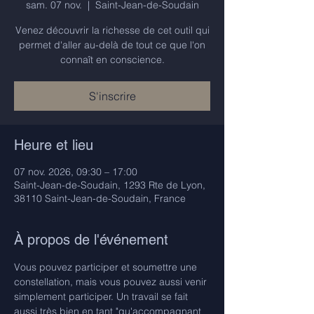
sam. 07 nov.
  |  
Saint-Jean-de-Soudain
Venez découvrir la richesse de cet outil qui
permet d'aller au-delà de tout ce que l'on
connaît en conscience.
S'inscrire
Heure et lieu
07 nov. 2026, 09:30 – 17:00
Saint-Jean-de-Soudain, 1293 Rte de Lyon,
38110 Saint-Jean-de-Soudain, France
À propos de l'événement
Vous pouvez participer et soumettre une 
constellation, mais vous pouvez aussi venir 
simplement participer. Un travail se fait 
aussi très bien en tant "qu'accompagnant 