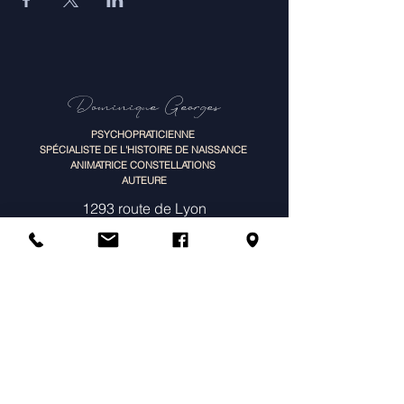
Dominique Georges
PSYCHOPRATICIENNE
SPÉCIALISTE DE L'HISTOIRE DE NAISSANCE
ANIMATRICE CONSTELLATIONS
AUTEURE
1293 route de Lyon
38110 St-Jean-de-Soudain
Tél :
06 79 59 31 38
TIPI portage BNPSI
SIRET
480126838022
MENU
À propos