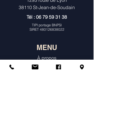
1293 route de Lyon
38110 St-Jean-de-Soudain
Tél :
06 79 59 31 38
TIPI portage BNPSI
SIRET
480126838022
MENU
À propos
Consultations Individuelles & Histoire
de Naissance
Constellations
Ateliers
Agenda & Tarifs
Témoignages
Annuaire des praticiens constellations
Boutique en ligne