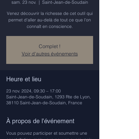
sam. 23 nov.
  |  
Saint-Jean-de-Soudain
Venez découvrir la richesse de cet outil qui
permet d'aller au-delà de tout ce que l'on
connaît en conscience.
Complet !
Voir d'autres événements
Heure et lieu
23 nov. 2024, 09:30 – 17:00
Saint-Jean-de-Soudain, 1293 Rte de Lyon,
38110 Saint-Jean-de-Soudain, France
À propos de l'événement
Vous pouvez participer et soumettre une 