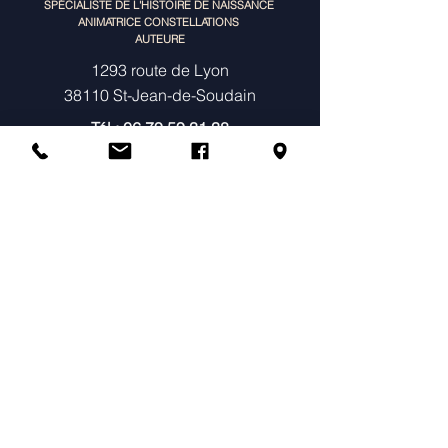
SPÉCIALISTE DE L'HISTOIRE DE NAISSANCE
ANIMATRICE CONSTELLATIONS
AUTEURE
1293 route de Lyon
38110 St-Jean-de-Soudain
Tél :
06 79 59 31 38
TIPI portage BNPSI
SIRET
480126838022
MENU
À propos
Consultations Individuelles & Histoire
de Naissance
Constellations
Ateliers
Agenda & Tarifs