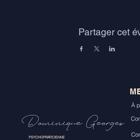
Partager cet 
M
À p
Dominique Georges
Con
Con
PSYCHOPRATICIENNE