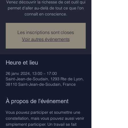
Venez découvrir la richesse de cet outil qui
permet d'aller au-delà de tout ce que l'on
connaît en conscience.
Les inscriptions sont closes
Voir autres événements
Heure et lieu
26 janv. 2024, 13:00 – 17:00
Saint-Jean-de-Soudain, 1293 Rte de Lyon,
38110 Saint-Jean-de-Soudain, France
À propos de l'événement
Vous pouvez participer et soumettre une 
constellation, mais vous pouvez aussi venir 
simplement participer. Un travail se fait 