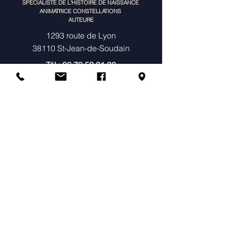
SPÉCIALISTE DE L'HISTOIRE DE NAISSANCE
ANIMATRICE CONSTELLATIONS
AUTEURE
1293 route de Lyon
38110 St-Jean-de-Soudain
Tél :
06 79 59 31 38
TIPI portage BNPSI
SIRET
480126838022
MENU
À propos
Consultations Individuelles & Histoire
de Naissance
Constellations
Ateliers
Agenda & Tarifs