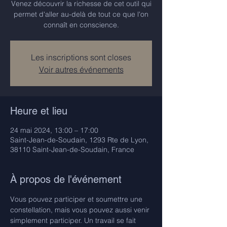
Venez découvrir la richesse de cet outil qui
permet d'aller au-delà de tout ce que l'on
connaît en conscience.
Les inscriptions sont closes
Voir autres événements
Heure et lieu
24 mai 2024, 13:00 – 17:00
Saint-Jean-de-Soudain, 1293 Rte de Lyon,
38110 Saint-Jean-de-Soudain, France
À propos de l'événement
Vous pouvez participer et soumettre une 
constellation, mais vous pouvez aussi venir 
simplement participer. Un travail se fait 