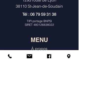
1293 route de Lyon
38110 St-Jean-de-Soudain
Tél :
06 79 59 31 38
TIPI portage BNPSI
SIRET
480126838022
MENU
À propos
Consultations Individuelles & Histoire
de Naissance
Constellations
Ateliers
Agenda & Tarifs
Témoignages
Annuaire des praticiens constellations
Boutique en ligne