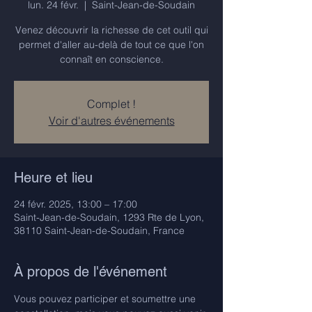
lun. 24 févr.
  |  
Saint-Jean-de-Soudain
Venez découvrir la richesse de cet outil qui
permet d'aller au-delà de tout ce que l'on
connaît en conscience.
Complet !
Voir d'autres événements
Heure et lieu
24 févr. 2025, 13:00 – 17:00
Saint-Jean-de-Soudain, 1293 Rte de Lyon,
38110 Saint-Jean-de-Soudain, France
À propos de l'événement
Vous pouvez participer et soumettre une 