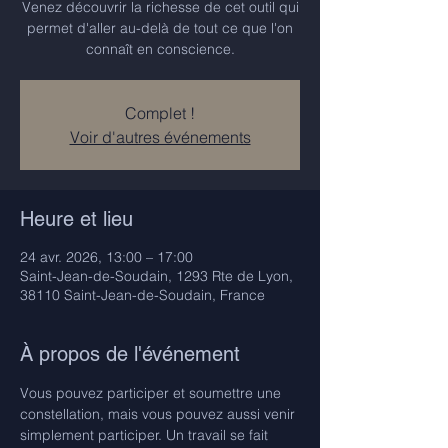
Venez découvrir la richesse de cet outil qui
permet d'aller au-delà de tout ce que l'on
connaît en conscience.
Complet !
Voir d'autres événements
Heure et lieu
24 avr. 2026, 13:00 – 17:00
Saint-Jean-de-Soudain, 1293 Rte de Lyon,
38110 Saint-Jean-de-Soudain, France
À propos de l'événement
Vous pouvez participer et soumettre une 
constellation, mais vous pouvez aussi venir 
simplement participer. Un travail se fait 