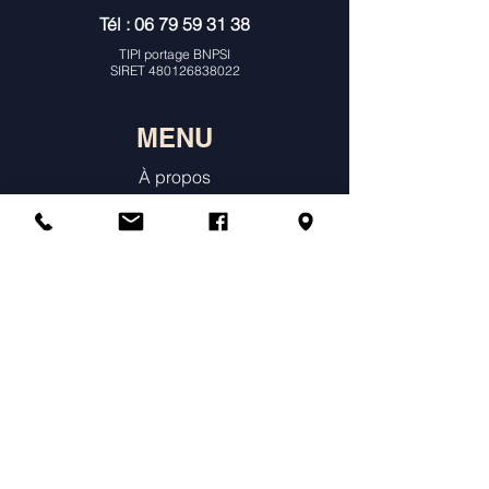
Tél :
06 79 59 31 38
TIPI portage BNPSI
SIRET
480126838022
MENU
À propos
Consultations Individuelles & Histoire
de Naissance
Constellations
Ateliers
Agenda & Tarifs
Témoignages
Annuaire des praticiens constellations
Boutique en ligne
Prendre un rendez-vous individuel