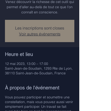
Venez découvrir la richesse de cet outil qui
permet d'aller au-delà de tout ce que l'on
connaît en conscience.
Les inscriptions sont closes
Voir autres événements
Heure et lieu
12 mai 2023, 13:00 – 17:00
Saint-Jean-de-Soudain, 1293 Rte de Lyon,
38110 Saint-Jean-de-Soudain, France
À propos de l'événement
Vous pouvez participer et soumettre une
constellation, mais vous pouvez aussi venir
simplement participer. Un travail se fait