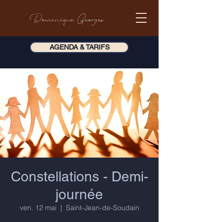
Dominique Georges
AGENDA & TARIFS
Constellations - Demi-
journée
ven. 12 mai
  |  
Saint-Jean-de-Soudain