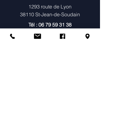
1293 route de Lyon
38110 St-Jean-de-Soudain
Tél :
06 79 59 31 38
TIPI portage BNPSI
SIRET
480126838022
MENU
À propos
Consultations Individuelles & Histoire
de Naissance
Constellations
Ateliers
Agenda & Tarifs
Témoignages
Annuaire des praticiens constellations