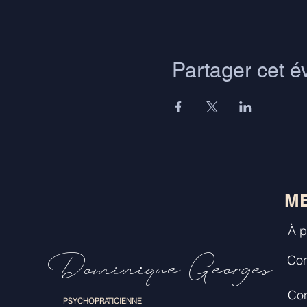
Partager cet 
M
À p
Dominique Georges
Con
Con
PSYCHOPRATICIENNE