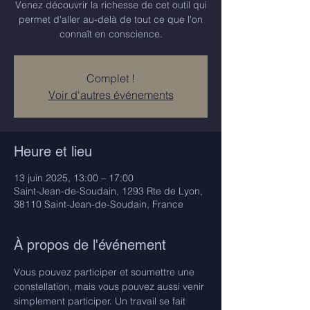
Venez découvrir la richesse de cet outil qui
permet d'aller au-delà de tout ce que l'on
connaît en conscience.
Complet !
Voir d'autres événements
Heure et lieu
13 juin 2025, 13:00 – 17:00
Saint-Jean-de-Soudain, 1293 Rte de Lyon,
38110 Saint-Jean-de-Soudain, France
À propos de l'événement
Vous pouvez participer et soumettre une 
constellation, mais vous pouvez aussi venir 
simplement participer. Un travail se fait 