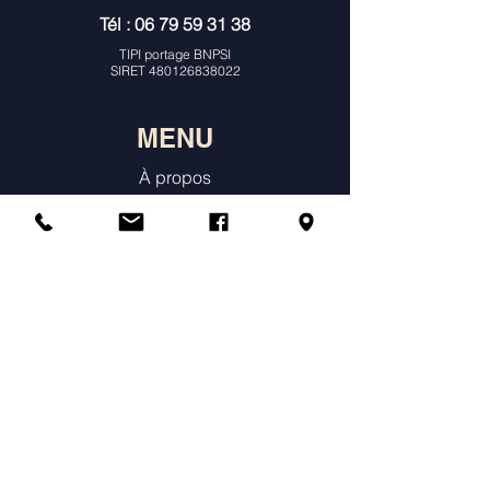
Tél :
06 79 59 31 38
TIPI portage BNPSI
SIRET
480126838022
MENU
À propos
Consultations Individuelles & Histoire
de Naissance
Constellations
Ateliers
Agenda & Tarifs
Témoignages
Annuaire des praticiens constellations
Boutique en ligne
Prendre un rendez-vous individuel