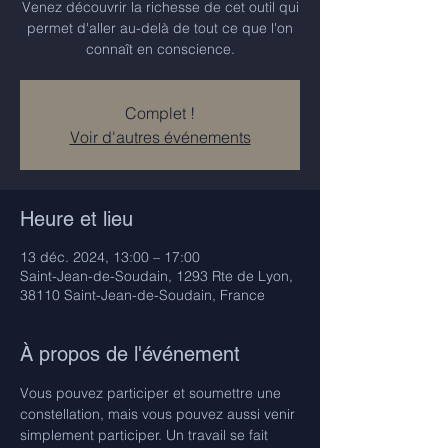
Venez découvrir la richesse de cet outil qui
permet d'aller au-delà de tout ce que l'on
connaît en conscience.
Complet !
Voir d'autres événements
Heure et lieu
13 déc. 2024, 13:00 – 17:00
Saint-Jean-de-Soudain, 1293 Rte de Lyon,
38110 Saint-Jean-de-Soudain, France
À propos de l'événement
Vous pouvez participer et soumettre une 
constellation, mais vous pouvez aussi venir 
simplement participer. Un travail se fait 