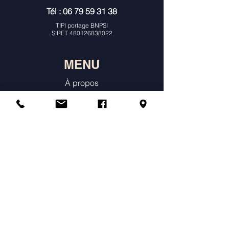
Tél :
06 79 59 31 38
TIPI portage BNPSI
SIRET
480126838022
MENU
À propos
Consultations Individuelles & Histoire
de Naissance
Constellations
Ateliers
Agenda & Tarifs
Témoignages
Annuaire des praticiens constellations
Boutique en ligne
Prendre un rendez-vous individuel