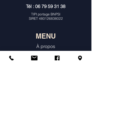
Tél :
06 79 59 31 38
TIPI portage BNPSI
SIRET
480126838022
MENU
À propos
Consultations Individuelles & Histoire
de Naissance
Constellations
Ateliers
Agenda & Tarifs
Témoignages
Annuaire des praticiens constellations
Boutique en ligne
Prendre un rendez-vous individuel