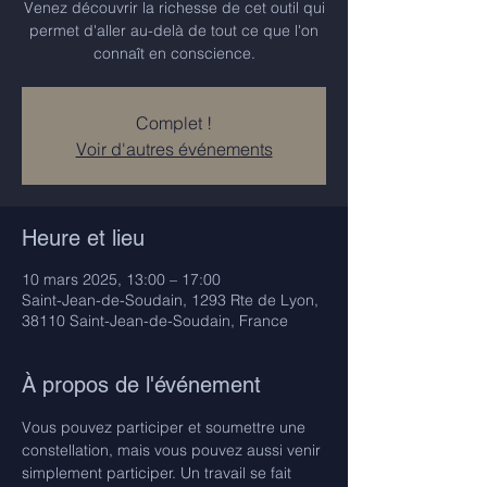
Venez découvrir la richesse de cet outil qui
permet d'aller au-delà de tout ce que l'on
connaît en conscience.
Complet !
Voir d'autres événements
Heure et lieu
10 mars 2025, 13:00 – 17:00
Saint-Jean-de-Soudain, 1293 Rte de Lyon,
38110 Saint-Jean-de-Soudain, France
À propos de l'événement
Vous pouvez participer et soumettre une 
constellation, mais vous pouvez aussi venir 
simplement participer. Un travail se fait 