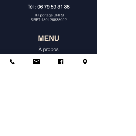
Tél :
06 79 59 31 38
TIPI portage BNPSI
SIRET
480126838022
MENU
À propos
Consultations Individuelles & Histoire
de Naissance
Constellations
Ateliers
Agenda & Tarifs
Témoignages
Annuaire des praticiens constellations
Boutique en ligne
Prendre un rendez-vous individuel