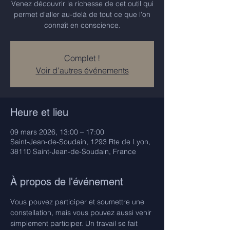
Venez découvrir la richesse de cet outil qui
permet d'aller au-delà de tout ce que l'on
connaît en conscience.
Complet !
Voir d'autres événements
Heure et lieu
09 mars 2026, 13:00 – 17:00
Saint-Jean-de-Soudain, 1293 Rte de Lyon,
38110 Saint-Jean-de-Soudain, France
À propos de l'événement
Vous pouvez participer et soumettre une 
constellation, mais vous pouvez aussi venir 
simplement participer. Un travail se fait 