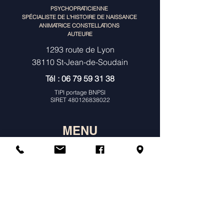
PSYCHOPRATICIENNE
SPÉCIALISTE DE L'HISTOIRE DE NAISSANCE
ANIMATRICE CONSTELLATIONS
AUTEURE
1293 route de Lyon
38110 St-Jean-de-Soudain
Tél :
06 79 59 31 38
TIPI portage BNPSI
SIRET
480126838022
MENU
À propos
Consultations Individuelles & Histoire
de Naissance
Constellations
Ateliers
Agenda & Tarifs