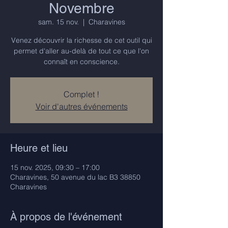
Novembre
sam. 15 nov.
  |  
Charavines
Venez découvrir la richesse de cet outil qui
permet d'aller au-delà de tout ce que l'on
connaît en conscience.
Complet !
Voir d'autres événements
Heure et lieu
15 nov. 2025, 09:30 – 17:00
Charavines, 50 avenue du lac B3 38850
Charavines
À propos de l'événement