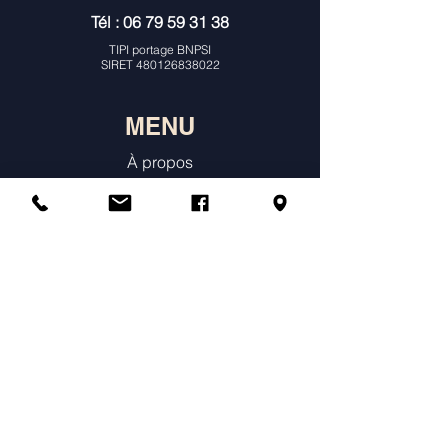
Tél :
06 79 59 31 38
TIPI portage BNPSI
SIRET
480126838022
MENU
À propos
Consultations Individuelles & Histoire
de Naissance
Constellations
Ateliers
Agenda & Tarifs
Témoignages
Annuaire des praticiens constellations
Boutique en ligne
Prendre un rendez-vous individuel