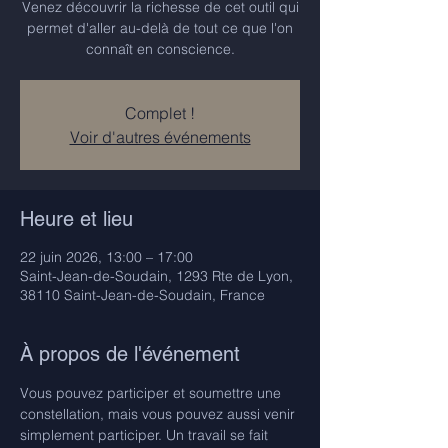
Venez découvrir la richesse de cet outil qui
permet d'aller au-delà de tout ce que l'on
connaît en conscience.
Complet !
Voir d'autres événements
Heure et lieu
22 juin 2026, 13:00 – 17:00
Saint-Jean-de-Soudain, 1293 Rte de Lyon,
38110 Saint-Jean-de-Soudain, France
À propos de l'événement
Vous pouvez participer et soumettre une 
constellation, mais vous pouvez aussi venir 
simplement participer. Un travail se fait 